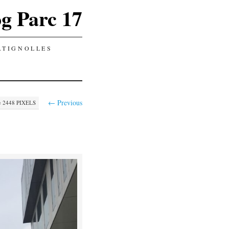
g Parc 17
ATIGNOLLES
← Previous
× 2448
PIXELS