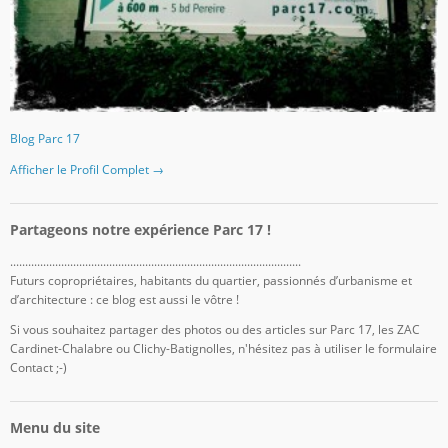
Blog Parc 17
Afficher le Profil Complet →
Partageons notre expérience Parc 17 !
.................................................................................................
Futurs copropriétaires, habitants du quartier, passionnés d’urbanisme et
d’architecture : ce blog est aussi le vôtre !
Si vous souhaitez partager des photos ou des articles sur Parc 17, les ZAC
Cardinet-Chalabre ou Clichy-Batignolles, n'hésitez pas à utiliser le formulaire
Contact ;-)
Menu du site