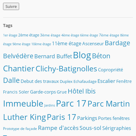
t
r
e
z
Tags
v
o
2ème étage
3ème étage
7ème étage
1er étage
4ème étage
6ème étage
8ème
t
Bardage
11ème étage
Ascenseur
étage
9ème étage
10ème étage
r
e
Blog
Béton
Belvédère
Bernard Buffet
a
d
Chantier
Clichy-Batignolles
r
Copropriété
e
Dalle
s
Escalier
Debut des travaux
Fenêtre
Duplex
Echafaudage
s
Hôtel Ibis
Garde-corps
e
Francis Soler
Grue
m
Parc 17
Immeuble
Parc Martin
a
Jardins
i
Luther King
Paris 17
l
Parkings
Portes fenêtres
Rampe d'accès
Sous-sol
Sérigraphies
Prototype de façade