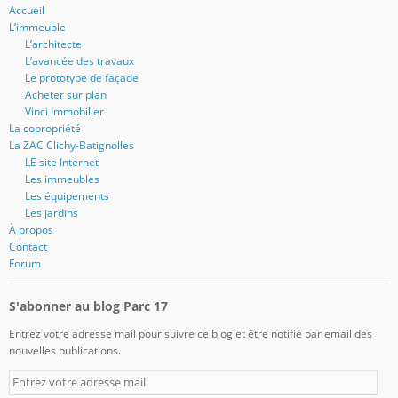
Accueil
L’immeuble
L’architecte
L’avancée des travaux
Le prototype de façade
Acheter sur plan
Vinci Immobilier
La copropriété
La ZAC Clichy-Batignolles
LE site Internet
Les immeubles
Les équipements
Les jardins
À propos
Contact
Forum
S'abonner au blog Parc 17
Entrez votre adresse mail pour suivre ce blog et être notifié par email des
nouvelles publications.
E
n