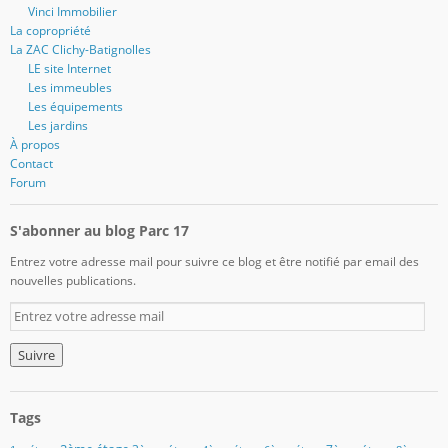
Vinci Immobilier
La copropriété
La ZAC Clichy-Batignolles
LE site Internet
Les immeubles
Les équipements
Les jardins
À propos
Contact
Forum
S'abonner au blog Parc 17
Entrez votre adresse mail pour suivre ce blog et être notifié par email des
nouvelles publications.
E
n
t
r
e
z
Tags
v
o