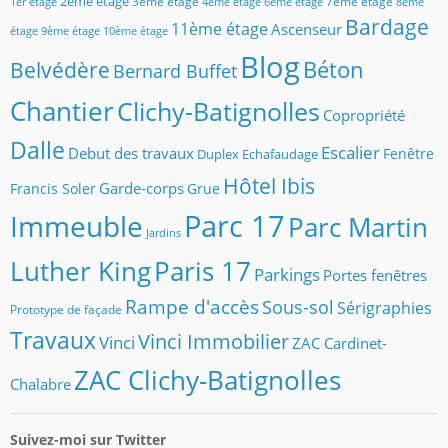
2ème étage
3ème étage
7ème étage
1er étage
4ème étage
6ème étage
8ème
t
Bardage
11ème étage
Ascenseur
étage
9ème étage
10ème étage
r
e
Blog
Béton
Belvédère
Bernard Buffet
a
d
Chantier
Clichy-Batignolles
r
Copropriété
e
Dalle
s
Escalier
Debut des travaux
Fenêtre
Duplex
Echafaudage
s
Hôtel Ibis
Garde-corps
e
Francis Soler
Grue
m
Parc 17
Immeuble
Parc Martin
a
Jardins
i
Luther King
Paris 17
l
Parkings
Portes fenêtres
Rampe d'accès
Sous-sol
Sérigraphies
Prototype de façade
Travaux
Vinci Immobilier
Vinci
ZAC Cardinet-
ZAC Clichy-Batignolles
Chalabre
Suivez-moi sur Twitter