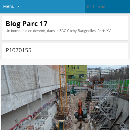
Menu
Blog Parc 17
Un immeuble en devenir, dans la ZAC Clichy-Batignolles, Paris XVII
P1070155