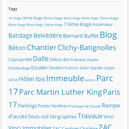
e
z
Tags
v
o
2ème étage
3ème étage
7ème étage
1er étage
4ème étage
6ème étage
t
11ème étage
Ascenseur
8ème étage
9ème étage
10ème étage
r
Blog
e
Belvédère
Bardage
Bernard Buffet
a
d
Chantier
Clichy-Batignolles
Béton
r
e
Dalle
Copropriété
Debut des travaux
Duplex
s
s
Escalier
Garde-corps
Fenêtre
Francis Soler
Echafaudage
e
Parc
Immeuble
m
Hôtel Ibis
Grue
Jardins
a
i
17
Parc Martin Luther King
Paris
l
17
Rampe
Parkings
Portes fenêtres
Prototype de façade
Travaux
d'accès
Sous-sol
Vinci
Sérigraphies
ZAC
Vinci Immobilier
ZAC Cardinet-Chalabre