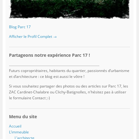
Blog Parc 17
Afficher le Profil Complet →
Partageons notre expérience Parc 17 !
.................................................................................................
Futurs copropriétaires, habitants du quartier, passionnés d’urbanisme
et d’architecture : ce blog est aussi le vôtre !
Si vous souhaitez partager des photos ou des articles sur Parc 17, les
ZAC Cardinet-Chalabre ou Clichy-Batignolles, n'hésitez pas à utiliser
le formulaire Contact ;-)
Menu du site
Accueil
L’immeuble
L’architecte