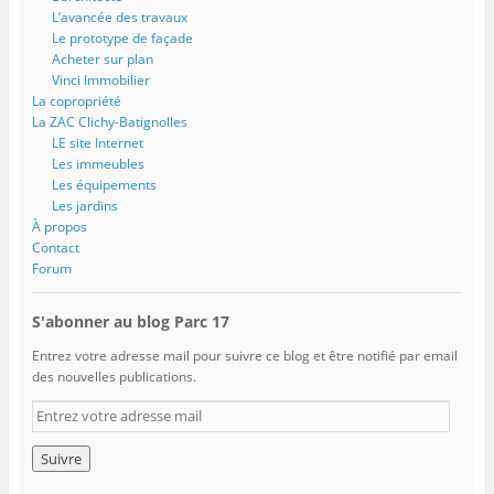
L’avancée des travaux
Le prototype de façade
Acheter sur plan
Vinci Immobilier
La copropriété
La ZAC Clichy-Batignolles
LE site Internet
Les immeubles
Les équipements
Les jardins
À propos
Contact
Forum
S'abonner au blog Parc 17
Entrez votre adresse mail pour suivre ce blog et être notifié par email
des nouvelles publications.
E
n
t
r