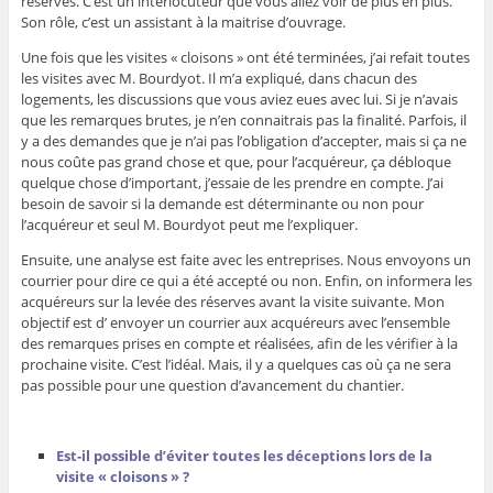
réserves. C’est un interlocuteur que vous allez voir de plus en plus.
Son rôle, c’est un assistant à la maitrise d’ouvrage.
Une fois que les visites « cloisons » ont été terminées, j’ai refait toutes
les visites avec M. Bourdyot. Il m’a expliqué, dans chacun des
logements, les discussions que vous aviez eues avec lui. Si je n’avais
que les remarques brutes, je n’en connaitrais pas la finalité. Parfois, il
y a des demandes que je n’ai pas l’obligation d’accepter, mais si ça ne
nous coûte pas grand chose et que, pour l’acquéreur, ça débloque
quelque chose d’important, j’essaie de les prendre en compte. J’ai
besoin de savoir si la demande est déterminante ou non pour
l’acquéreur et seul M. Bourdyot peut me l’expliquer.
Ensuite, une analyse est faite avec les entreprises. Nous envoyons un
courrier pour dire ce qui a été accepté ou non. Enfin, on informera les
acquéreurs sur la levée des réserves avant la visite suivante. Mon
objectif est d’ envoyer un courrier aux acquéreurs avec l’ensemble
des remarques prises en compte et réalisées, afin de les vérifier à la
prochaine visite. C’est l’idéal. Mais, il y a quelques cas où ça ne sera
pas possible pour une question d’avancement du chantier.
Est-il possible d’éviter toutes les déceptions lors de la
visite « cloisons » ?