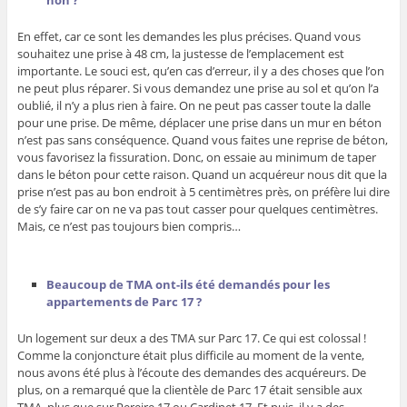
En effet, car ce sont les demandes les plus précises. Quand vous
souhaitez une prise à 48 cm, la justesse de l’emplacement est
importante. Le souci est, qu’en cas d’erreur, il y a des choses que l’on
ne peut plus réparer. Si vous demandez une prise au sol et qu’on l’a
oublié, il n’y a plus rien à faire. On ne peut pas casser toute la dalle
pour une prise. De même, déplacer une prise dans un mur en béton
n’est pas sans conséquence. Quand vous faites une reprise de béton,
vous favorisez la fissuration. Donc, on essaie au minimum de taper
dans le béton pour cette raison. Quand un acquéreur nous dit que la
prise n’est pas au bon endroit à 5 centimètres près, on préfère lui dire
de s’y faire car on ne va pas tout casser pour quelques centimètres.
Mais, ce n’est pas toujours bien compris…
Beaucoup de TMA ont-ils été demandés pour les
appartements de Parc 17 ?
Un logement sur deux a des TMA sur Parc 17. Ce qui est colossal !
Comme la conjoncture était plus difficile au moment de la vente,
nous avons été plus à l’écoute des demandes des acquéreurs. De
plus, on a remarqué que la clientèle de Parc 17 était sensible aux
TMA, plus que sur Pereire 17 ou Cardinet 17. Et puis, il y a des