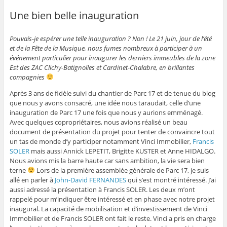
Une bien belle inauguration
Pouvais-je espérer une telle inauguration ? Non ! Le 21 juin, jour de l’été
et de la Fête de la Musique, nous fumes nombreux à participer à un
événement particulier pour inaugurer les derniers immeubles de la zone
Est des ZAC Clichy-Batignolles et Cardinet-Chalabre, en brillantes
compagnies
Après 3 ans de fidèle suivi du chantier de Parc 17 et de tenue du blog
que nous y avons consacré, une idée nous taraudait, celle d’une
inauguration de Parc 17 une fois que nous y aurions emménagé.
Avec quelques copropriétaires, nous avions réalisé un beau
document de présentation du projet pour tenter de convaincre tout
un tas de monde d’y participer notamment Vinci Immobilier,
Francis
SOLER
mais aussi Annick LEPETIT, Brigitte KUSTER et Anne HIDALGO.
Nous avions mis la barre haute car sans ambition, la vie sera bien
terne
Lors de la première assemblée générale de Parc 17, je suis
allé en parler à
John-David FERNANDES
qui s’est montré intéressé. J’ai
aussi adressé la présentation à Francis SOLER. Les deux m’ont
rappelé pour m’indiquer être intéressé et en phase avec notre projet
inaugural. La capacité de mobilisation et d’investissement de Vinci
Immobilier et de Francis SOLER ont fait le reste. Vinci a pris en charge