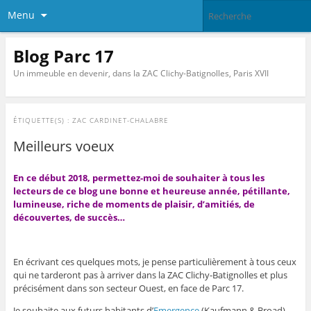
Menu
Blog Parc 17
Un immeuble en devenir, dans la ZAC Clichy-Batignolles, Paris XVII
ÉTIQUETTE(S) :
ZAC CARDINET-CHALABRE
Meilleurs voeux
En ce début 2018, permettez-moi de souhaiter à tous les
lecteurs de ce blog une bonne et heureuse année, pétillante,
lumineuse, riche de moments de plaisir, d’amitiés, de
découvertes, de succès…
En écrivant ces quelques mots, je pense particulièrement à tous ceux
qui ne tarderont pas à arriver dans la ZAC Clichy-Batignolles et plus
précisément dans son secteur Ouest, en face de Parc 17.
Je souhaite aux futurs habitants d’
Emergence
(Kaufmann & Broad),