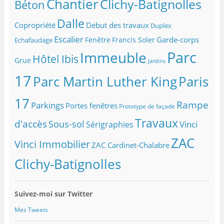
Chantier
Clichy-Batignolles
Béton
r
e
Dalle
Copropriété
Debut des travaux
Duplex
s
s
Escalier
Garde-corps
Fenêtre
Francis Soler
Echafaudage
e
Parc
Immeuble
m
Hôtel Ibis
Grue
Jardins
a
i
17
Parc Martin Luther King
Paris
l
17
Rampe
Parkings
Portes fenêtres
Prototype de façade
Travaux
d'accès
Sous-sol
Vinci
Sérigraphies
ZAC
Vinci Immobilier
ZAC Cardinet-Chalabre
Clichy-Batignolles
Suivez-moi sur Twitter
Mes Tweets