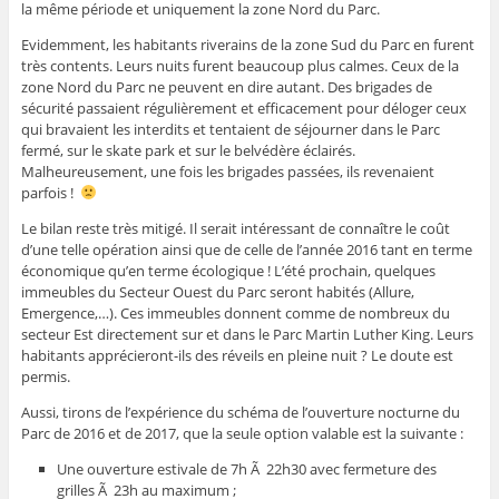
la même période et uniquement la zone Nord du Parc.
Evidemment, les habitants riverains de la zone Sud du Parc en furent
très contents. Leurs nuits furent beaucoup plus calmes. Ceux de la
zone Nord du Parc ne peuvent en dire autant. Des brigades de
sécurité passaient régulièrement et efficacement pour déloger ceux
qui bravaient les interdits et tentaient de séjourner dans le Parc
fermé, sur le skate park et sur le belvédère éclairés.
Malheureusement, une fois les brigades passées, ils revenaient
parfois !
Le bilan reste très mitigé. Il serait intéressant de connaître le coût
d’une telle opération ainsi que de celle de l’année 2016 tant en terme
économique qu’en terme écologique ! L’été prochain, quelques
immeubles du Secteur Ouest du Parc seront habités (Allure,
Emergence,…). Ces immeubles donnent comme de nombreux du
secteur Est directement sur et dans le Parc Martin Luther King. Leurs
habitants apprécieront-ils des réveils en pleine nuit ? Le doute est
permis.
Aussi, tirons de l’expérience du schéma de l’ouverture nocturne du
Parc de 2016 et de 2017, que la seule option valable est la suivante :
Une ouverture estivale de 7h Ã 22h30 avec fermeture des
grilles Ã 23h au maximum ;