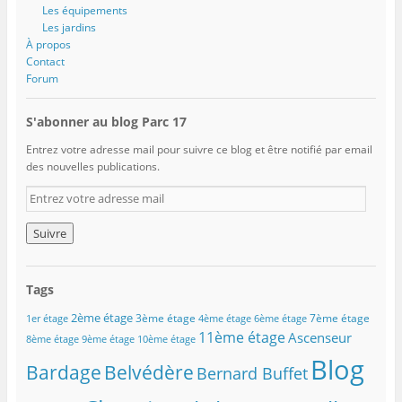
Les équipements
Les jardins
À propos
Contact
Forum
S'abonner au blog Parc 17
Entrez votre adresse mail pour suivre ce blog et être notifié par email
des nouvelles publications.
E
n
t
r
e
z
Tags
v
o
2ème étage
3ème étage
7ème étage
1er étage
4ème étage
6ème étage
t
11ème étage
Ascenseur
8ème étage
9ème étage
10ème étage
r
Blog
e
Belvédère
Bardage
Bernard Buffet
a
d