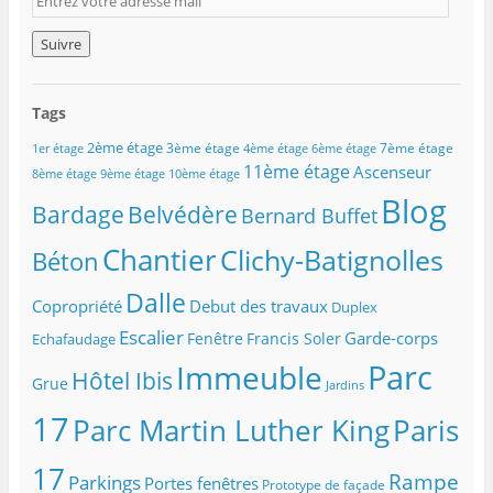
n
t
r
e
z
Tags
v
o
2ème étage
3ème étage
7ème étage
1er étage
4ème étage
6ème étage
t
11ème étage
Ascenseur
8ème étage
9ème étage
10ème étage
r
Blog
e
Belvédère
Bardage
Bernard Buffet
a
d
Chantier
Clichy-Batignolles
Béton
r
e
Dalle
Copropriété
Debut des travaux
Duplex
s
s
Escalier
Garde-corps
Fenêtre
Francis Soler
Echafaudage
e
Parc
Immeuble
m
Hôtel Ibis
Grue
Jardins
a
i
17
Parc Martin Luther King
Paris
l
17
Rampe
Parkings
Portes fenêtres
Prototype de façade