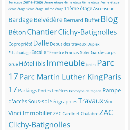
o
2ème étage
3ème étage
7ème étage
1er étage
4ème étage
6ème étage
t
11ème étage
Ascenseur
8ème étage
9ème étage
10ème étage
r
Blog
e
Belvédère
Bardage
Bernard Buffet
a
d
Chantier
Clichy-Batignolles
Béton
r
e
Dalle
Copropriété
Debut des travaux
Duplex
s
s
Escalier
Garde-corps
Fenêtre
Francis Soler
Echafaudage
e
Parc
Immeuble
m
Hôtel Ibis
Grue
Jardins
a
i
17
Parc Martin Luther King
Paris
l
17
Rampe
Parkings
Portes fenêtres
Prototype de façade
Travaux
d'accès
Sous-sol
Vinci
Sérigraphies
ZAC
Vinci Immobilier
ZAC Cardinet-Chalabre
Clichy-Batignolles