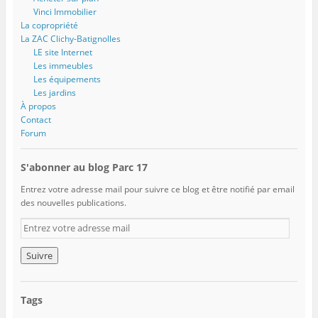
Vinci Immobilier
La copropriété
La ZAC Clichy-Batignolles
LE site Internet
Les immeubles
Les équipements
Les jardins
À propos
Contact
Forum
S'abonner au blog Parc 17
Entrez votre adresse mail pour suivre ce blog et être notifié par email
des nouvelles publications.
E
n
t
r
e
z
Tags
v