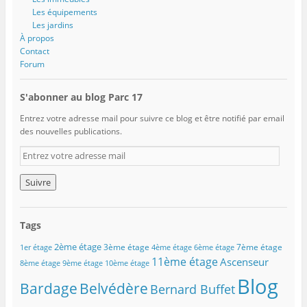
Les équipements
Les jardins
À propos
Contact
Forum
S'abonner au blog Parc 17
Entrez votre adresse mail pour suivre ce blog et être notifié par email
des nouvelles publications.
E
n
t
r
e
z
Tags
v
o
2ème étage
3ème étage
7ème étage
1er étage
4ème étage
6ème étage
t
11ème étage
Ascenseur
8ème étage
9ème étage
10ème étage
r
Blog
e
Belvédère
Bardage
Bernard Buffet
a