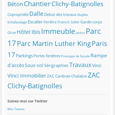
d
Chantier
Clichy-Batignolles
Béton
r
e
Dalle
Copropriété
Debut des travaux
Duplex
s
s
Escalier
Garde-corps
Fenêtre
Francis Soler
Echafaudage
e
Parc
Immeuble
m
Hôtel Ibis
Grue
Jardins
a
i
17
Parc Martin Luther King
Paris
l
17
Rampe
Parkings
Portes fenêtres
Prototype de façade
Travaux
d'accès
Sous-sol
Vinci
Sérigraphies
ZAC
Vinci Immobilier
ZAC Cardinet-Chalabre
Clichy-Batignolles
Suivez-moi sur Twitter
Mes Tweets