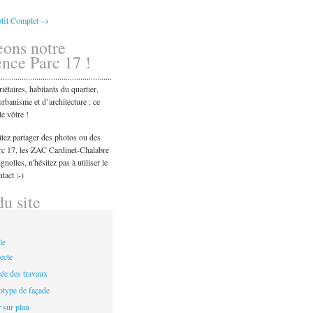
rofil Complet →
eons notre
ence Parc 17 !
...........................................................................
étaires, habitants du quartier,
rbanisme et d’architecture : ce
le vôtre !
tez partager des photos ou des
arc 17, les ZAC Cardinet-Chalabre
nolles, n'hésitez pas à utiliser le
tact ;-)
u site
le
ecte
ée des travaux
otype de façade
 sur plan