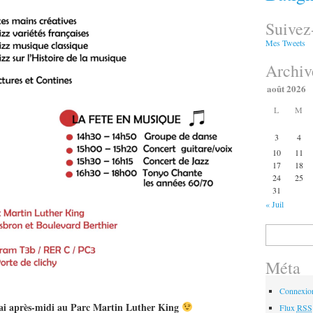
Suivez
Mes Tweets
Archiv
août 2026
L
M
3
4
10
11
17
18
24
25
31
« Juil
Rechercher :
Méta
Connexio
mai après-midi au Parc Martin Luther King
Flux
RSS