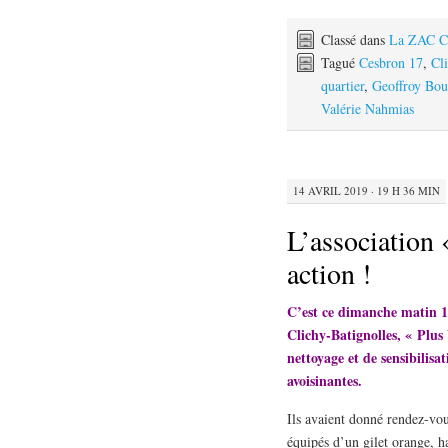
Classé dans
La ZAC Cl
Tagué
Cesbron 17
,
Cl
quartier
,
Geoffroy Bou
Valérie Nahmias
14 AVRIL 2019 · 19 H 36 MIN
L’association 
action !
C’est ce dimanche matin 14 
Clichy-Batignolles, « Plus
nettoyage et de sensibilisa
avoisinantes.
Ils avaient donné rendez-vous
équipés d’un gilet orange, h