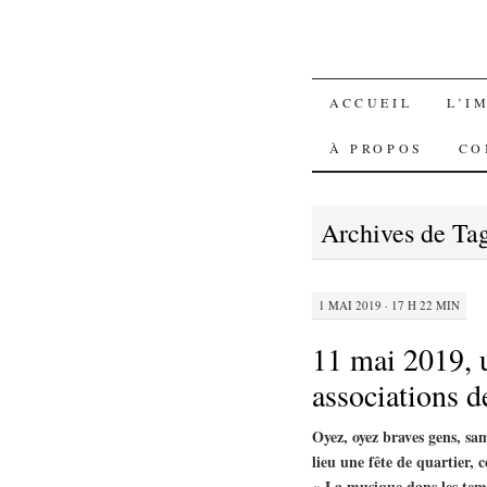
SKIP
ACCUEIL
L’I
TO
À PROPOS
CO
CONTENT
Archives de Ta
1 MAI 2019 · 17 H 22 MIN
11 mai 2019, u
associations 
Oyez, oyez braves gens, s
lieu une fête de quartier, 
« La musique dans les tem