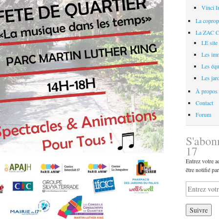
Vinci I
La coprop
La ZAC Cl
LE site 
Les im
Les éq
Les jar
À propos
Contact
Forum
S'abon
17
Entrez votre a
être notifié pa
Entrez
votre
adresse
mail