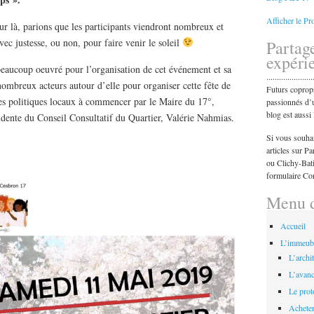
Afficher le P
our là, parions que les participants viendront nombreux et
ec justesse, ou non, pour faire venir le soleil
Partag
expéri
beaucoup oeuvré pour l’organisation de cet événement et sa
......................
 nombreux acteurs autour d’elle pour organiser cette fête de
Futurs copropri
les politiques locaux à commencer par le Maire du 17°,
passionnés d’u
blog est aussi 
idente du Conseil Consultatif du Quartier, Valérie Nahmias.
Si vous souhai
articles sur P
ou Clichy-Batig
formulaire Con
Menu d
Accueil
L’immeub
L’archit
L’avanc
Le prot
Acheter