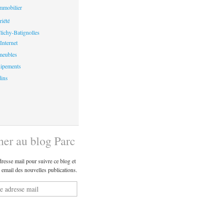
mmobilier
riété
ichy-Batignolles
Internet
meubles
uipements
dins
ner au blog Parc
dresse mail pour suivre ce blog et
r email des nouvelles publications.