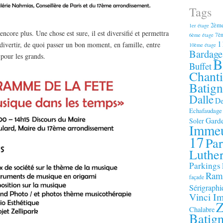
Tags
2ème
1er étage
ncore plus. Une chose est sure, il est diversifié et permettra
7èm
6ème étage
1
 divertir, de quoi passer un bon moment, en famille, entre
10ème étage
Bardage
pour les grands.
B
Buffet
Chanti
Batign
Dalle
De
Echafaudage
Garde
Soler
Imme
17
Par
Luthe
Parkings
Ramp
façade
Sérigraphi
Vinci Im
Z
Chalabre
Batign