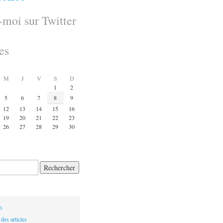
-moi sur Twitter
es
M
J
V
S
D
1
2
5
6
7
8
9
12
13
14
15
16
19
20
21
22
23
26
27
28
29
30
n
des articles