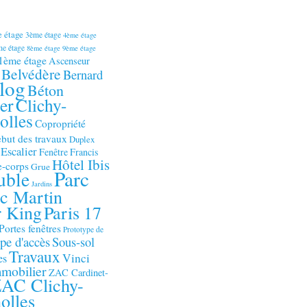
 étage
3ème étage
4ème étage
e étage
8ème étage
9ème étage
1ème étage
Ascenseur
Belvédère
Bernard
log
Béton
er
Clichy-
olles
Copropriété
but des travaux
Duplex
Escalier
Fenêtre
Francis
Hôtel Ibis
-corps
Grue
Parc
uble
Jardins
c Martin
r King
Paris 17
Portes fenêtres
Prototype de
e d'accès
Sous-sol
Travaux
Vinci
es
mobilier
ZAC Cardinet-
AC Clichy-
olles