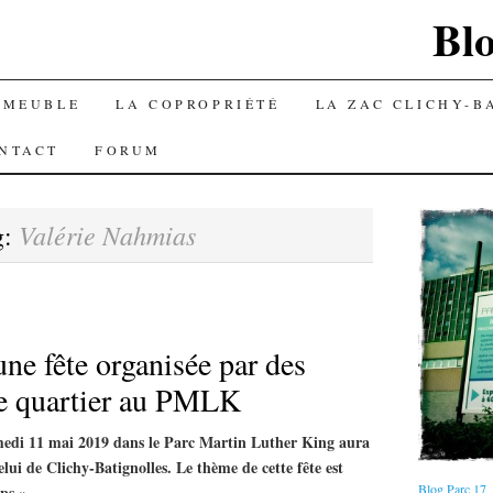
Blo
MMEUBLE
LA COPROPRIÉTÉ
LA ZAC CLICHY-B
NTACT
FORUM
Valérie Nahmias
g:
ne fête organisée par des
de quartier au PMLK
amedi 11 mai 2019 dans le Parc Martin Luther King aura
celui de Clichy-Batignolles. Le thème de cette fête est
Blog Parc 17
ps ».