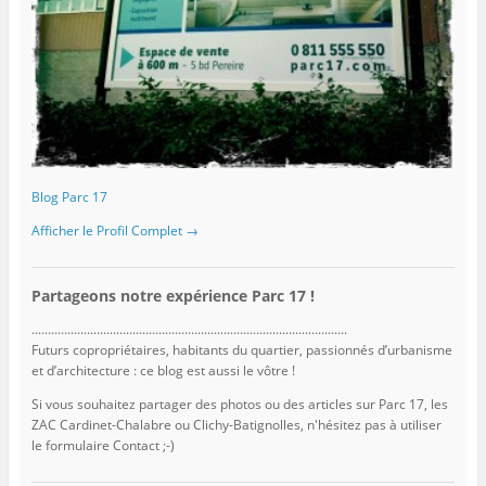
Blog Parc 17
Afficher le Profil Complet →
Partageons notre expérience Parc 17 !
.................................................................................................
Futurs copropriétaires, habitants du quartier, passionnés d’urbanisme
et d’architecture : ce blog est aussi le vôtre !
Si vous souhaitez partager des photos ou des articles sur Parc 17, les
ZAC Cardinet-Chalabre ou Clichy-Batignolles, n'hésitez pas à utiliser
le formulaire Contact ;-)