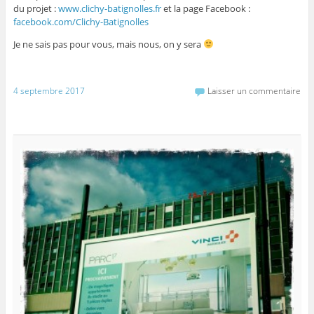
du projet :
www.clichy-batignolles.fr
et la page Facebook :
facebook.com/Clichy-Batignolles
Je ne sais pas pour vous, mais nous, on y sera
4 septembre 2017
Laisser un commentaire