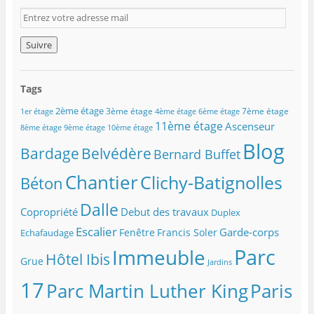
E
n
t
r
e
z
Tags
v
o
2ème étage
3ème étage
7ème étage
1er étage
4ème étage
6ème étage
t
11ème étage
Ascenseur
8ème étage
9ème étage
10ème étage
r
Blog
e
Belvédère
Bardage
Bernard Buffet
a
d
Chantier
Clichy-Batignolles
Béton
r
e
Dalle
Copropriété
Debut des travaux
Duplex
s
s
Escalier
Garde-corps
Fenêtre
Francis Soler
Echafaudage
e
Parc
Immeuble
m
Hôtel Ibis
Grue
Jardins
a
i
17
Parc Martin Luther King
Paris
l